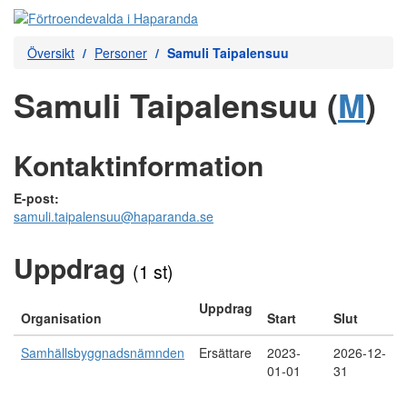
Översikt
Personer
Samuli Taipalensuu
Samuli Taipalensuu (
M
)
Kontaktinformation
E-post:
samuli.taipalensuu@haparanda.se
Uppdrag
(1 st)
Uppdrag
Organisation
Start
Slut
Samhällsbyggnadsnämnden
Ersättare
2023-
2026-12-
01-01
31