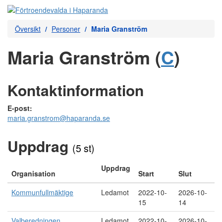
Översikt
Personer
Maria Granström
Maria Granström (
C
)
Kontaktinformation
E-post:
maria.granstrom@haparanda.se
Uppdrag
(5 st)
Uppdrag
Organisation
Start
Slut
Kommunfullmäktige
Ledamot
2022-10-
2026-10-
15
14
Valberedningen
Ledamot
2022-10-
2026-10-