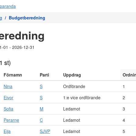
g
Budgetberedning
eredning
1-01 - 2026-12-31
1 st)
Förnamn
Parti
Uppdrag
Ordni
Nina
S
Ordförande
1
Eivor
S
1:e vice ordförande
2
Sofia
M
Ledamot
3
Perarne
C
Ledamot
4
Eija
SJVP
Ledamot
5