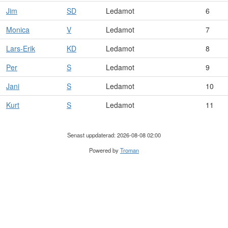
Jim
SD
Ledamot
6
Monica
V
Ledamot
7
Lars-Erik
KD
Ledamot
8
Per
S
Ledamot
9
Jani
S
Ledamot
10
Kurt
S
Ledamot
11
Senast uppdaterad: 2026-08-08 02:00
Powered by
Troman