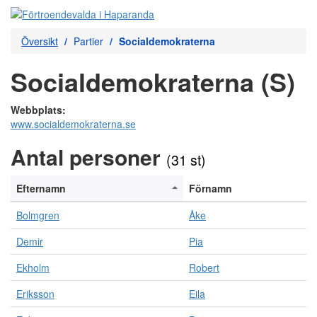
Översikt
Partier
Socialdemokraterna
Socialdemokraterna (S)
Webbplats:
www.socialdemokraterna.se
Antal personer
(31 st)
Efternamn
Förnamn
Bolmgren
Åke
Demir
Pia
Ekholm
Robert
Eriksson
Eila