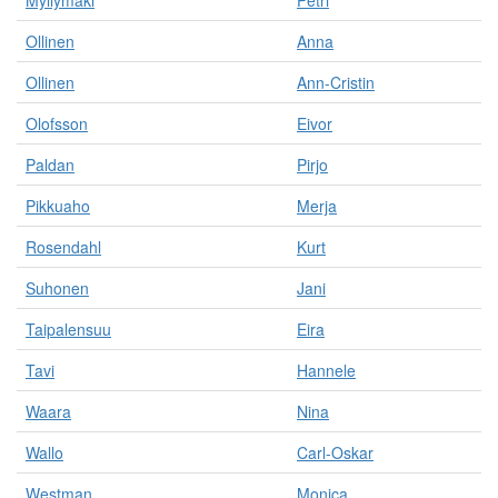
Myllymäki
Petri
Ollinen
Anna
Ollinen
Ann-Cristin
Olofsson
Eivor
Paldan
Pirjo
Pikkuaho
Merja
Rosendahl
Kurt
Suhonen
Jani
Taipalensuu
Eira
Tavi
Hannele
Waara
Nina
Wallo
Carl-Oskar
Westman
Monica