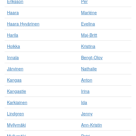
Eriksson
Per
Haara
Marléne
Haara Hyvärinen
Evelina
Harila
Maj-Britt
Hoikka
Kristina
Innala
Bengt-Olov
Järvinen
Nathalie
Kangas
Anton
Kangastie
Irina
Karkiainen
Ida
Lindgren
Jenny
Myllymäki
Ann-Kristin