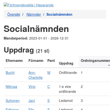
Översikt
Nämnder
Socialnämnden
Socialnämnden
Mandatperiod:
2023-01-01 - 2026-12-31
Uppdrag
(21 st)
Efternamn
Förnamn
Parti
Ordningsnummer
Uppdrag
Bucht
Ann-
M
Ordförande
1
Charlotte
Nilimaa
Virpi
C
1:e vice
2
ordförande
Suhonen
Jani
S
Ledamot
3
Eriksson
Eila
S
Ledamot
4