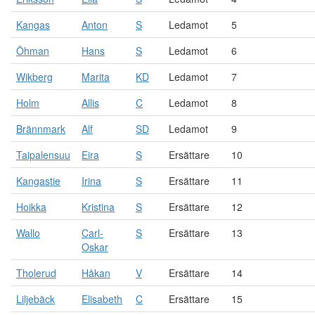
Kangas
Anton
S
Ledamot
5
Öhman
Hans
S
Ledamot
6
Wikberg
Marita
KD
Ledamot
7
Holm
Allis
C
Ledamot
8
Brännmark
Alf
SD
Ledamot
9
Taipalensuu
Eira
S
Ersättare
10
Kangastie
Irina
S
Ersättare
11
Hoikka
Kristina
S
Ersättare
12
Wallo
Carl-
S
Ersättare
13
Oskar
Tholerud
Håkan
V
Ersättare
14
Liljebäck
Elisabeth
C
Ersättare
15